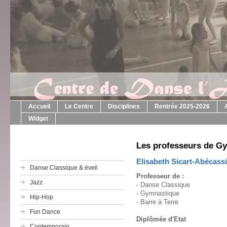
Accueil
Le Centre
Disciplines
Rentrée 2025-2026
Widget
Les professeurs de Gy
Elisabeth Sicart-Abécass
Danse Classique & éveil
Professeur de :
Jazz
- Danse Classique
- Gymnastique
Hip-Hop
- Barre à Terre
Fun Dance
Diplômée d'Etat
Contemporain