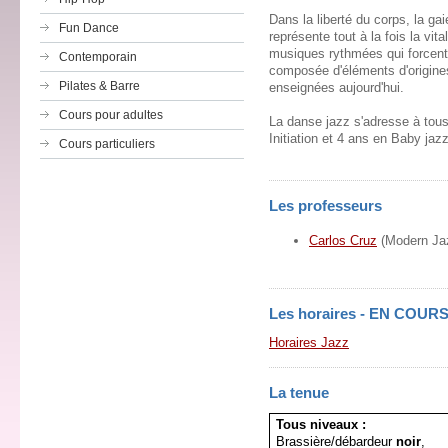
Dans la liberté du corps, la ga
Fun Dance
représente tout à la fois la vit
musiques rythmées qui forcent
Contemporain
composée d'éléments d'origine
Pilates & Barre
enseignées aujourd'hui.
Cours pour adultes
La danse jazz s'adresse à tous
Initiation et 4 ans en Baby jaz
Cours particuliers
Les professeurs
Carlos Cruz
(Modern Jaz
Les horaires - EN COUR
Horaires Jazz
La tenue
Tous niveaux :
Brassière/débardeur
noir
,